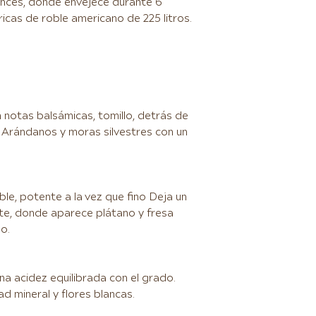
rancés, donde envejece durante 6
cas de roble americano de 225 litros.
n notas balsámicas, tomillo, detrás de
Arándanos y moras silvestres con un
oble, potente a la vez que fino Deja un
te, donde aparece plátano y fresa
o.
na acidez equilibrada con el grado.
 mineral y flores blancas.