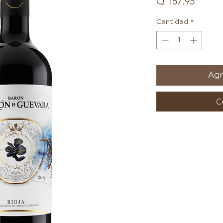
Precio
Q 157.95
Cantidad
*
Agr
C