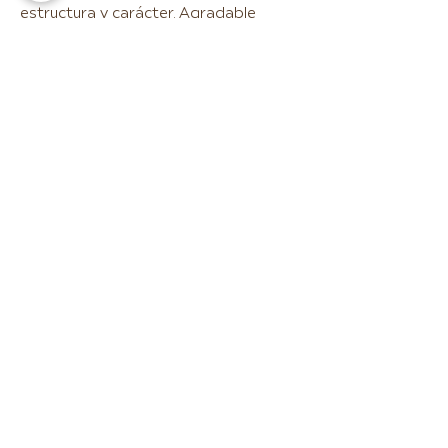
estructura y carácter. Agradable
sensación de fruta y bombón de
ciruela.
Maridaje
Combina excelentemente con tapas
variadas, carnes, guisos, legumbres,
platos típicos del país y postres.
Colección Navideña