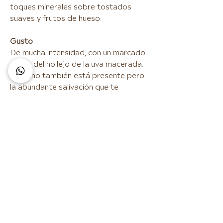
toques minerales sobre tostados
suaves y frutos de hueso.
Gusto
De mucha intensidad, con un marcado
sabor del hollejo de la uva macerada.
El tanino también está presente pero
la abundante salivación que te
provoca hace que se funda en boca
dejando un paso agradable e
interesantísimo.El retrogusto es muy
intenso y de carácter primario (fruta
roja).
Maridaje
Combina excelentemente con tapas
variadas, carnes, guisos, legumbres y
platos típicos del país.