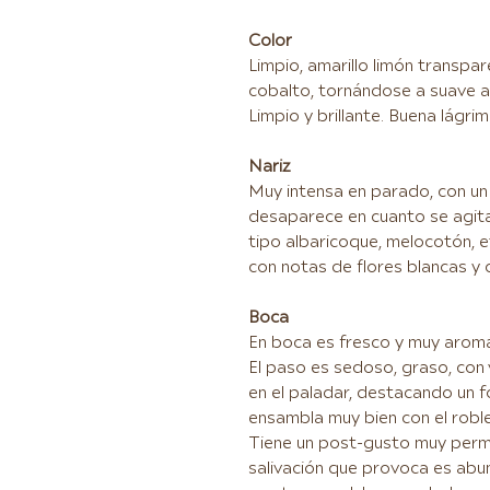
Color
Limpio, amarillo limón transpa
cobalto, tornándose a suave am
Limpio y brillante. Buena lágrim
Nariz
Muy intensa en parado, con un
desaparece en cuanto se agita
tipo albaricoque, melocotón, 
con notas de flores blancas y 
Boca
En boca es fresco y muy aromá
El paso es sedoso, graso, con
en el paladar, destacando un f
ensambla muy bien con el robl
Tiene un post-gusto muy perma
salivación que provoca es abun