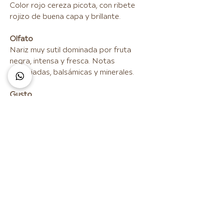
Color rojo cereza picota, con ribete
rojizo de buena capa y brillante.
Olfato
Nariz muy sutil dominada por fruta
negra, intensa y fresca. Notas
especiadas, balsámicas y minerales.
Gusto
Un vino de gran complejidad. Boca
amable, con recuerdos de fruta fresca
y donde la madera esta
perfectamente integrada. Un vino de
enorme elegancia.
Maridaje
Patés y quesos, caza menor: faisán y
perdiz, carnes a la barbacoa y
cochinillo.