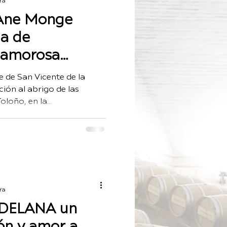
ra
 Ane Monge
ia de
, amorosa
uidado a viñas
e de San Vicente de la
 años…
ión al abrigo de las
loño, en la...
ra
DELANA un
ón y amor a