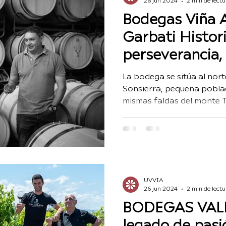
26 jun 2024
2 min de lectu
Bodegas Viña
Garbati Histor
perseverancia
dedicación y c
La bodega se sitúa al nort
de más de 120
Sonsierra, pequeña poblac
mismas faldas del monte To
UVVIA
26 jun 2024
2 min de lectu
BODEGAS VAL
legado de pasi