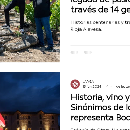
través de 14 g
viticultores de 
Historias centenarias y tr
Valdelana.
Rioja Alavesa.
UVVIA
13 jun 2024
4 min de lectu
Historia, vino y
Sinónimos de l
representa Bo