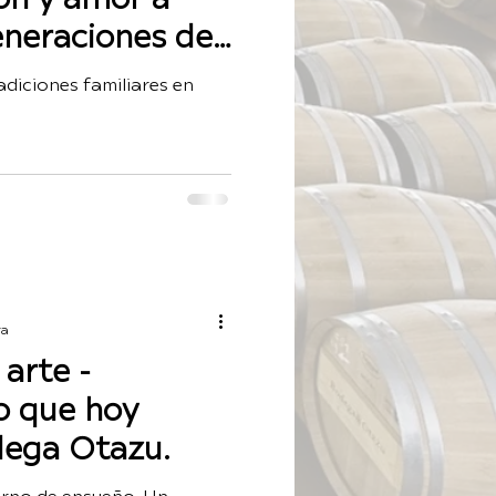
eneraciones de
la familia
adiciones familiares en
ra
 arte -
o que hoy
dega Otazu.