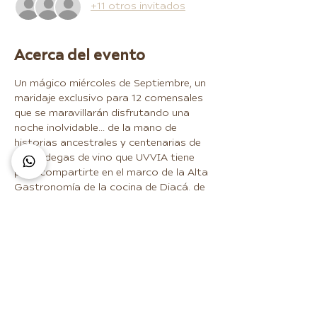
+11 otros invitados
Acerca del evento
Un mágico miércoles de Septiembre, un 
maridaje exclusivo para 12 comensales 
que se maravillarán disfrutando una 
noche inolvidable... de la mano de 
historias ancestrales y centenarias de 
las bodegas de vino que UVVIA tiene 
para compartirte en el marco de la Alta 
Gastronomía de la cocina de Diacá, de 
la Chef Debora Fadul, incluido en el 
listado para latinoamérica de "50 Best 
Restaurants 2023".  Una experiencia 
sensorial TOTAL.