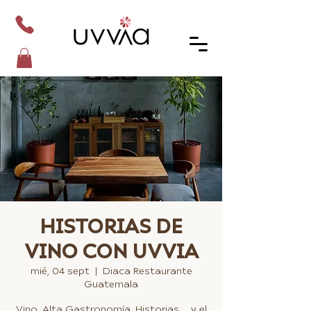
HISTORIAS DE
VINO CON UVVIA
mié, 04 sept
  |  
Diaca Restaurante
Guatemala
Vino, Alta Gastronomía, Historias ... y el