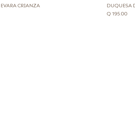
EVARA CRIANZA
DUQUESA D
Precio
Q 195.00