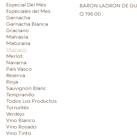
Especial Del Mes
BARON LADRON DE GU
Especiales del Mes
Precio
Q 196.00
Garnacha
Garnacha Blanca
Graciano
Malvasía
Maturana
Mazuelo
Merlot
Navarra
País Vasco
Reserva
Rioja
Sauvignon Blanc
Tempranillo
Todos Los Productos
Turruntés
Verdejo
Vino Blanco
Vino Rosado
Vino Tinto