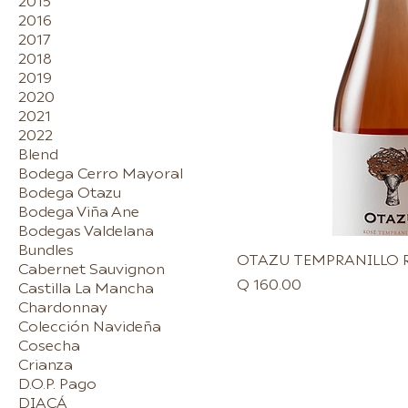
2015
2016
2017
2018
2019
2020
2021
2022
Blend
Bodega Cerro Mayoral
Bodega Otazu
Bodega Viña Ane
Bodegas Valdelana
Bundles
OTAZU TEMPRANILLO 
Cabernet Sauvignon
Precio
Q 160.00
Castilla La Mancha
Chardonnay
Colección Navideña
Cosecha
Crianza
D.O.P. Pago
DIACÁ