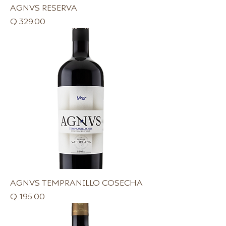
AGNVS RESERVA
Precio
Q 329.00
AGNVS TEMPRANILLO COSECHA
Precio
Q 195.00