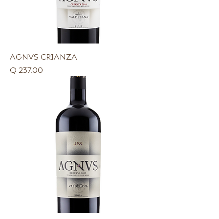
AGNVS CRIANZA
Precio
Q 237.00