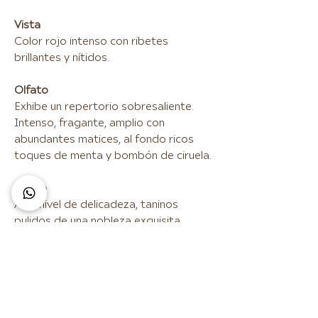
Vista
Color rojo intenso con ribetes
brillantes y nítidos.
Olfato
Exhibe un repertorio sobresaliente.
Intenso, fragante, amplio con
abundantes matices, al fondo ricos
toques de menta y bombón de ciruela.
Gusto
Alto nivel de delicadeza, taninos
pulidos de una nobleza exquisita.
Sensaciones táctiles amables y
generosas. Excelente diseño de los
taninos. Hace gala de su admirable
equilibrio de su madurez marcada.
Recuerda su grandeza al final con