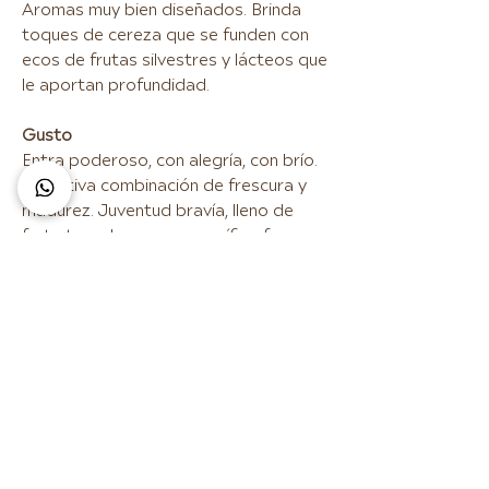
Aromas muy bien diseñados. Brinda
toques de cereza que se funden con
ecos de frutas silvestres y lácteos que
le aportan profundidad.
Gusto
Entra poderoso, con alegría, con brío.
Atractiva combinación de frescura y
madurez. Juventud bravía, lleno de
fruta tocada con un magnífico frescor.
Al paso los rasgos de fruta madura se
hacen notar equilibrándose con una
acidez que transmite frescura.
Adecuada estructura tánica. Final
poderoso.
Maridaje
Combina excelentemente con tapas
variadas, carnes, guisos, legumbres, y
platos típicos del país.