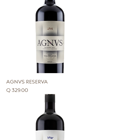
AGNVS RESERVA
Precio
Q 329.00