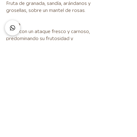
Fruta de granada, sandía, arándanos y
grosellas, sobre un mantel de rosas.
Gusto
Entra con un ataque fresco y carnoso,
predominando su frutosidad y
juventud. Acidez atractiva con un
postgusto persistente, dejando
recuerdos frutales.
Maridaje
Combina excelentemente con
aperitivos, tapas variadas, arroces,
pastas, carnes blancas, guisos y
pescados.
Colección Navideña