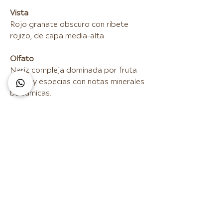
Vista
Rojo granate obscuro con ribete
rojizo, de capa media-alta.
Olfato
Nariz compleja dominada por fruta
negra y especias con notas minerales
balsámicas.
Gusto
De estructura media-alta. Acidez bien
integrada que le da mucha vivacidad.
Tanino redondo con notas de fruta
negra y tostado al fondo.
Maridaje
Caza mayor, carnes a la barbacoa,
cordero al horno, cochinillo asado,
carnes rojas y quesos curados.