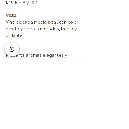
Entre 14º y 18º
Vista
Vino de capa media alta , con color
picota y ribetes morados, limpio y
brillante.
Olfato
Presenta aromas elegantes y
complejos, con importante presencia
de frutas negras, vainilla y coco.
Gusto
En boca, equilibrado, intenso, con
notas a fruta madura, postgusto
largo y persistente.
Maridaje
Combina excelentemente con carnes,
quesos curados, guisos, legumbres.